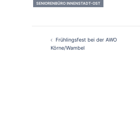
SENIORENBÜRO INNENSTADT-OST
Beitrags-
Frühlingsfest bei der AWO
Navigation
Körne/Wambel