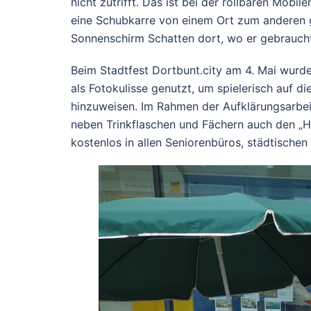
nicht zutrifft. Das ist bei der rollbaren Mobi
eine Schubkarre von einem Ort zum anderen
Sonnenschirm Schatten dort, wo er gebraucht
Beim Stadtfest Dortbunt.city am 4. Mai wurde
als Fotokulisse genutzt, um spielerisch auf d
hinzuweisen. Im Rahmen der Aufklärungsarbe
neben Trinkflaschen und Fächern auch den „Hi
kostenlos in allen Seniorenbüros, städtisch