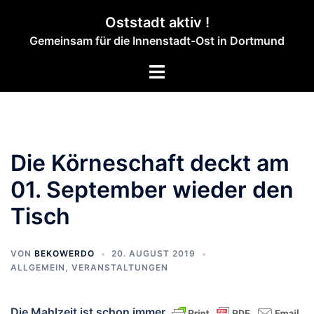
Zum
Oststadt aktiv !
Inhalt
Gemeinsam für die Innenstadt-Ost in Dortmund
springen
Menü
umschalten
Die Körneschaft deckt am
01. September wieder den
Tisch
VON
BEKOWERDO
20. AUGUST 2019
ALLGEMEIN
,
VERANSTALTUNGEN
Die Mahlzeit ist schon immer