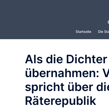
Zum
Inhalt
springen
Startseite
Die Sta
Als die Dichte
übernahmen: V
spricht über d
Räterepublik