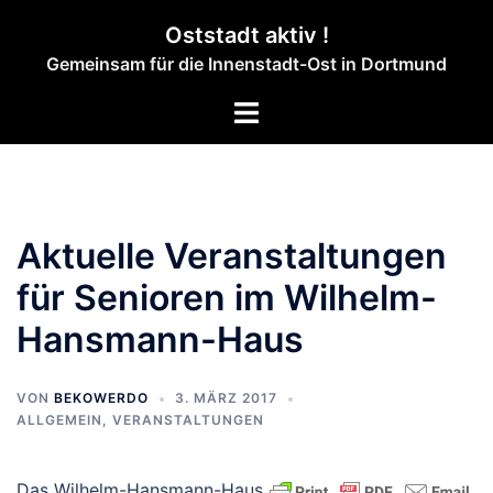
Zum
Oststadt aktiv !
Inhalt
Gemeinsam für die Innenstadt-Ost in Dortmund
springen
Menü
umschalten
Aktuelle Veranstaltungen
für Senioren im Wilhelm-
Hansmann-Haus
VON
BEKOWERDO
3. MÄRZ 2017
ALLGEMEIN
,
VERANSTALTUNGEN
Das Wilhelm-Hansmann-Haus