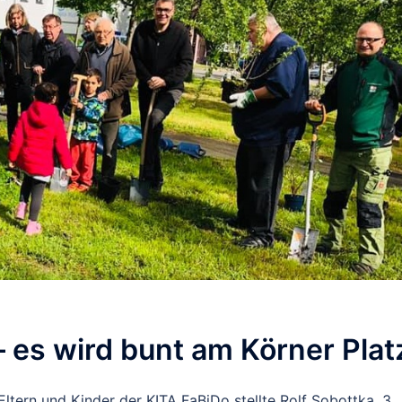
– es wird bunt am Körner Plat
ltern und Kinder der KITA FaBiDo stellte Rolf Sobottka, 3.