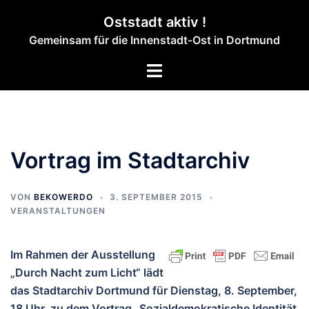
Zum
Oststadt aktiv !
Inhalt
Gemeinsam für die Innenstadt-Ost in Dortmund
springen
Menü
umschalten
Vortrag im Stadtarchiv
VON
BEKOWERDO
3. SEPTEMBER 2015
VERANSTALTUNGEN
Im Rahmen der Ausstellung
„Durch Nacht zum Licht“ lädt
das Stadtarchiv Dortmund für Dienstag, 8. September,
18 Uhr, zu dem Vortrag „Sozialdemokratische Identität