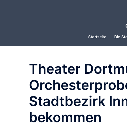
Zum
Inhalt
springen
Startseite
Die Sta
Theater Dortm
Orchesterprob
Stadtbezirk In
bekommen