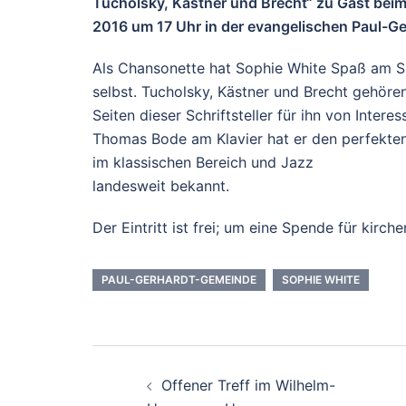
Tucholsky, Kästner und Brecht“ zu Gast beim
2016 um 17 Uhr in der evangelischen Paul-Ge
Als Chansonette hat Sophie White Spaß am Sing
selbst. Tucholsky, Kästner und Brecht gehören
Seiten dieser Schriftsteller für ihn von Inter
Thomas Bode am Klavier hat er den perfekten Pa
im klassischen Bereich und Jazz
landesweit bekannt.
Der Eintritt ist frei; um eine Spende für ki
PAUL-GERHARDT-GEMEINDE
SOPHIE WHITE
Beitrags-
Offener Treff im Wilhelm-