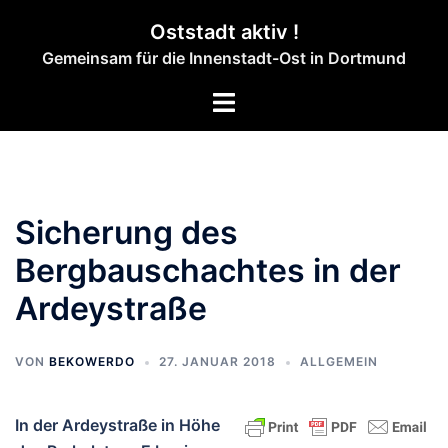
Zum
Oststadt aktiv !
Inhalt
Gemeinsam für die Innenstadt-Ost in Dortmund
springen
Menü
umschalten
Sicherung des
Bergbauschachtes in der
Ardeystraße
VON
BEKOWERDO
27. JANUAR 2018
ALLGEMEIN
In der Ardeystraße in Höhe