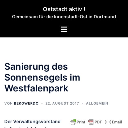
Zum
Oststadt aktiv !
Inhalt
Gemeinsam für die Innenstadt-Ost in Dortmund
springen
Menü
umschalten
Sanierung des
Sonnensegels im
Westfalenpark
VON
BEKOWERDO
22. AUGUST 2017
ALLGEMEIN
Der Verwaltungsvorstand