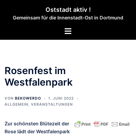
Zum
Oststadt aktiv !
Inhalt
Gemeinsam für die Innenstadt-Ost in Dortmund
springen
Menü
umschalten
Rosenfest im
Westfalenpark
VON
BEKOWERDO
1. JUNI 2022
ALLGEMEIN
,
VERANSTALTUNGEN
Zur schönsten Blütezeit der
Rose lädt der Westfalenpark