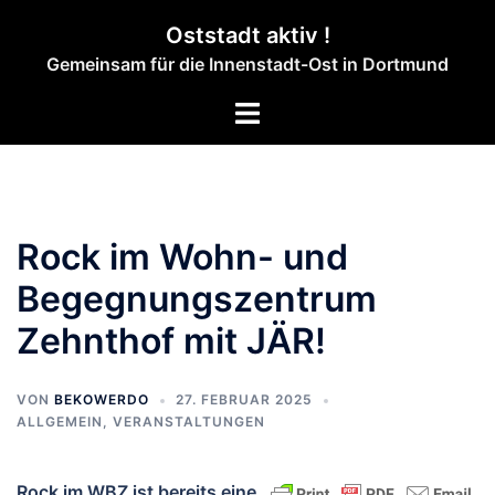
Zum
Oststadt aktiv !
Inhalt
Gemeinsam für die Innenstadt-Ost in Dortmund
springen
Menü
umschalten
Rock im Wohn- und
Begegnungszentrum
Zehnthof mit JÄR!
VON
BEKOWERDO
27. FEBRUAR 2025
ALLGEMEIN
,
VERANSTALTUNGEN
Rock im WBZ ist bereits eine