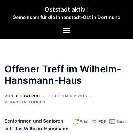
Zum
Oststadt aktiv !
Inhalt
Gemeinsam für die Innenstadt-Ost in Dortmund
springen
Menü
umschalten
Offener Treff im Wilhelm-
Hansmann-Haus
VON
BEKOWERDO
9. SEPTEMBER 2016
VERANSTALTUNGEN
Seniorinnen und Senioren
lädt das Wilhelm-Hansmann-