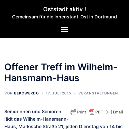
Zum
Oststadt aktiv !
Inhalt
Gemeinsam für die Innenstadt-Ost in Dortmund
springen
Menü
umschalten
Offener Treff im Wilhelm-
Hansmann-Haus
VON
BEKOWERDO
17. JULI 2015
VERANSTALTUNGEN
Seniorinnen und Senioren
lädt das Wilhelm-Hansmann-
Haus, Märkische Straße 21, jeden Dienstag von 14 bis