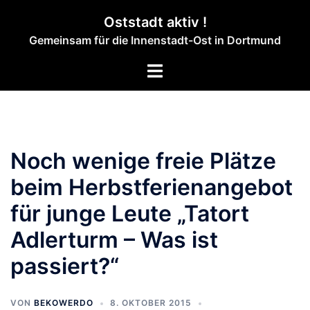
Zum
Oststadt aktiv !
Inhalt
Gemeinsam für die Innenstadt-Ost in Dortmund
springen
Menü
umschalten
Noch wenige freie Plätze
beim Herbstferienangebot
für junge Leute „Tatort
Adlerturm – Was ist
passiert?“
VON
BEKOWERDO
8. OKTOBER 2015