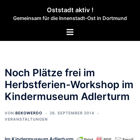
Zum
Oststadt aktiv !
Inhalt
Gemeinsam für die Innenstadt-Ost in Dortmund
springen
Menü
umschalten
Noch Plätze frei im
Herbstferien-Workshop im
Kindermuseum Adlerturm
VON
BEKOWERDO
26. SEPTEMBER 2014
VERANSTALTUNGEN
Im Kindermuseum Adlerturm