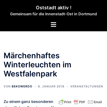
Zum
Oststadt aktiv !
Inhalt
Gemeinsam für die Innenstadt-Ost in Dortmund
springen
Menü
umschalten
Märchenhaftes
Winterleuchten im
Westfalenpark
VON
BEKOWERDO
6. JANUAR 2016
VERANSTALTUNGEN
Zu einem ganz besonderen