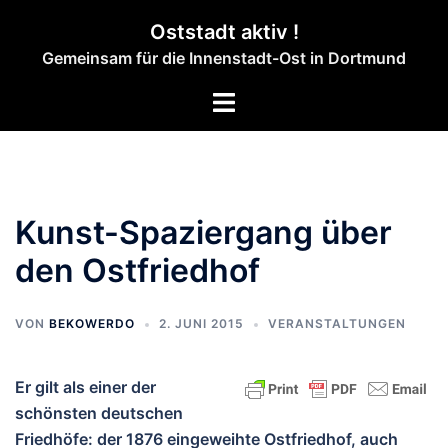
Zum
Oststadt aktiv !
Inhalt
Gemeinsam für die Innenstadt-Ost in Dortmund
springen
Menü
umschalten
Kunst-Spaziergang über
den Ostfriedhof
VON
BEKOWERDO
2. JUNI 2015
VERANSTALTUNGEN
Er gilt als einer der
schönsten deutschen
Friedhöfe: der 1876 eingeweihte Ostfriedhof, auch