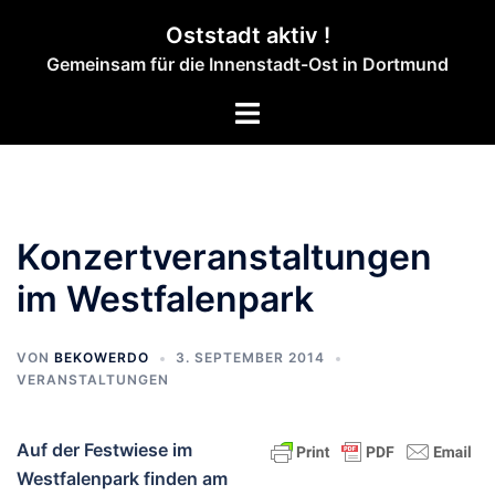
Zum
Oststadt aktiv !
Inhalt
Gemeinsam für die Innenstadt-Ost in Dortmund
springen
Menü
umschalten
Konzertveranstaltungen
im Westfalenpark
VON
BEKOWERDO
3. SEPTEMBER 2014
VERANSTALTUNGEN
Auf der Festwiese im
Westfalenpark finden am