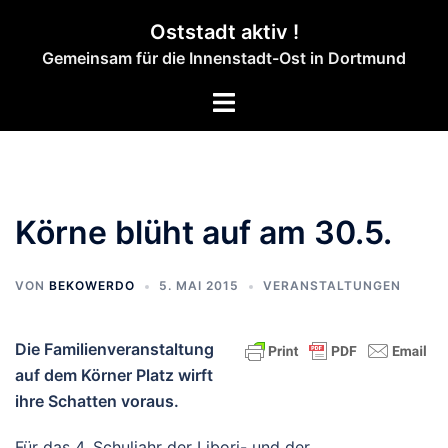
Zum
Oststadt aktiv !
Inhalt
Gemeinsam für die Innenstadt-Ost in Dortmund
springen
Menü
umschalten
Körne blüht auf am 30.5.
VON
BEKOWERDO
5. MAI 2015
VERANSTALTUNGEN
Die Familienveranstaltung
auf dem Körner Platz wirft
ihre Schatten voraus.
Für das 4. Schuljahr der Libori- und der