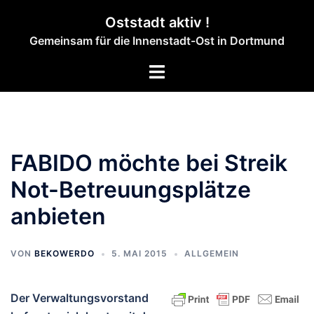
Zum
Oststadt aktiv !
Inhalt
Gemeinsam für die Innenstadt-Ost in Dortmund
springen
Menü
umschalten
FABIDO möchte bei Streik
Not-Betreuungsplätze
anbieten
VON
BEKOWERDO
5. MAI 2015
ALLGEMEIN
Der Verwaltungsvorstand