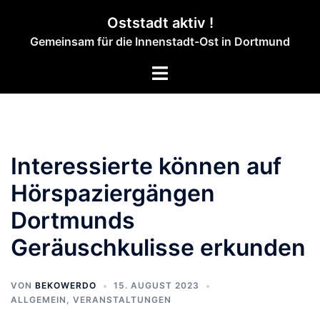
Zum
Oststadt aktiv !
Inhalt
Gemeinsam für die Innenstadt-Ost in Dortmund
springen
Menü
umschalten
Interessierte können auf
Hörspaziergängen
Dortmunds
Geräuschkulisse erkunden
VON
BEKOWERDO
15. AUGUST 2023
ALLGEMEIN
,
VERANSTALTUNGEN