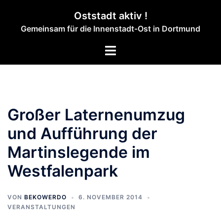
Zum
Oststadt aktiv !
Inhalt
Gemeinsam für die Innenstadt-Ost in Dortmund
springen
Menü
umschalten
Großer Laternenumzug
und Aufführung der
Martinslegende im
Westfalenpark
VON
BEKOWERDO
6. NOVEMBER 2014
VERANSTALTUNGEN