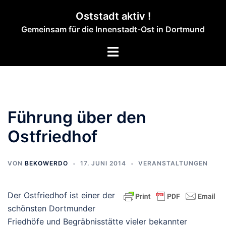
Zum
Oststadt aktiv !
Inhalt
Gemeinsam für die Innenstadt-Ost in Dortmund
springen
Menü
umschalten
Führung über den
Ostfriedhof
VON
BEKOWERDO
17. JUNI 2014
VERANSTALTUNGEN
Der Ostfriedhof ist einer der
schönsten Dortmunder
Friedhöfe und Begräbnisstätte vieler bekannter