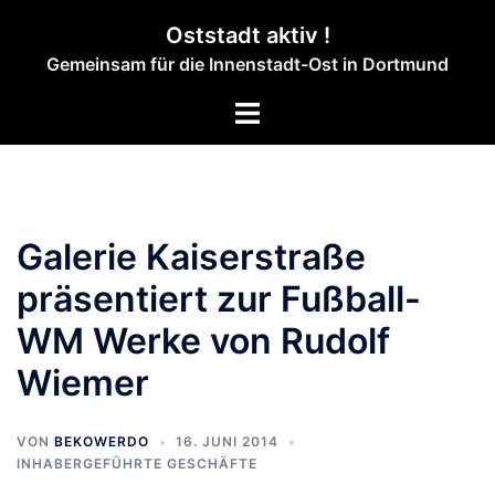
Zum
Oststadt aktiv !
Inhalt
Gemeinsam für die Innenstadt-Ost in Dortmund
springen
Menü
umschalten
Galerie Kaiserstraße
präsentiert zur Fußball-
WM Werke von Rudolf
Wiemer
VON
BEKOWERDO
16. JUNI 2014
INHABERGEFÜHRTE GESCHÄFTE