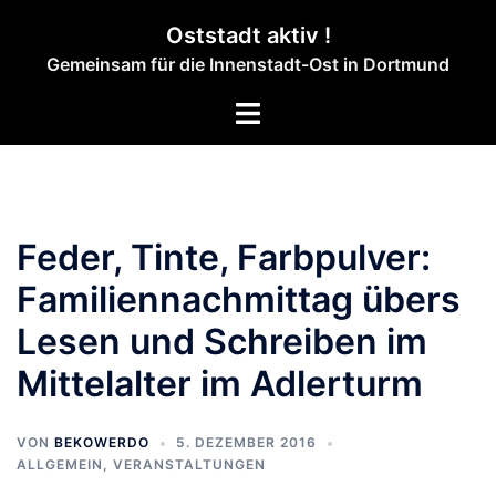
Zum
Oststadt aktiv !
Inhalt
Gemeinsam für die Innenstadt-Ost in Dortmund
springen
Menü
umschalten
Feder, Tinte, Farbpulver:
Familiennachmittag übers
Lesen und Schreiben im
Mittelalter im Adlerturm
VON
BEKOWERDO
5. DEZEMBER 2016
ALLGEMEIN
,
VERANSTALTUNGEN