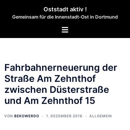
Zum
Oststadt aktiv !
Inhalt
Gemeinsam für die Innenstadt-Ost in Dortmund
springen
Menü
umschalten
Fahrbahnerneuerung der
Straße Am Zehnthof
zwischen Düsterstraße
und Am Zehnthof 15
VON
BEKOWERDO
1. DEZEMBER 2016
ALLGEMEIN