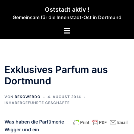
Zum
Oststadt aktiv !
Inhalt
Gemeinsam für die Innenstadt-Ost in Dortmund
springen
Menü
umschalten
Exklusives Parfum aus
Dortmund
VON
BEKOWERDO
4. AUGUST 2014
INHABERGEFÜHRTE GESCHÄFTE
Was haben die Parfümerie
Wigger und ein