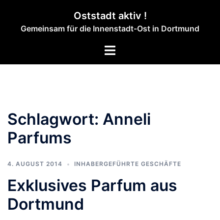
Zum
Oststadt aktiv !
Inhalt
Gemeinsam für die Innenstadt-Ost in Dortmund
springen
Menü
umschalten
Schlagwort:
Anneli
Parfums
4. AUGUST 2014
INHABERGEFÜHRTE GESCHÄFTE
Exklusives Parfum aus
Dortmund