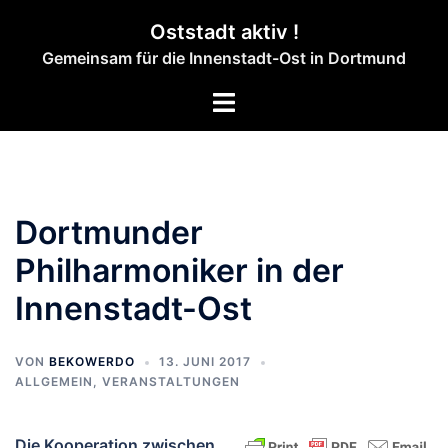
Zum
Oststadt aktiv !
Inhalt
Gemeinsam für die Innenstadt-Ost in Dortmund
springen
Menü
umschalten
Dortmunder
Philharmoniker in der
Innenstadt-Ost
VON
BEKOWERDO
13. JUNI 2017
ALLGEMEIN
,
VERANSTALTUNGEN
Die Kooperation zwischen