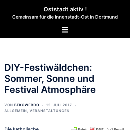
Zum
Oststadt aktiv !
Inhalt
Gemeinsam für die Innenstadt-Ost in Dortmund
springen
Menü
umschalten
DIY-Festiwäldchen:
Sommer, Sonne und
Festival Atmosphäre
VON
BEKOWERDO
12. JULI 2017
ALLGEMEIN
,
VERANSTALTUNGEN
Die katholische