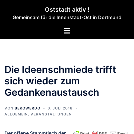
Zum
Oststadt aktiv !
Inhalt
Gemeinsam für die Innenstadt-Ost in Dortmund
springen
Menü
umschalten
Die Ideenschmiede trifft
sich wieder zum
Gedankenaustausch
VON
BEKOWERDO
3. JULI 2018
ALLGEMEIN
,
VERANSTALTUNGEN
Der offene Stammtisch der