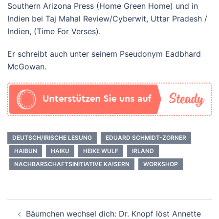
Southern Arizona Press (Home Green Home) und in
Indien bei Taj Mahal Review/Cyberwit, Uttar Pradesh /
Indien, (Time For Verses).
Er schreibt auch unter seinem Pseudonym Eadbhard
McGowan.
DEUTSCH/IRISCHE LESUNG
EDUARD SCHMIDT-ZORNER
HAIBUN
HAIKU
HEIKE WULF
IRLAND
NACHBARSCHAFTSINITIATIVE KA!SERN
WORKSHOP
Beitrags-
Bäumchen wechsel dich: Dr. Knopf löst Annette