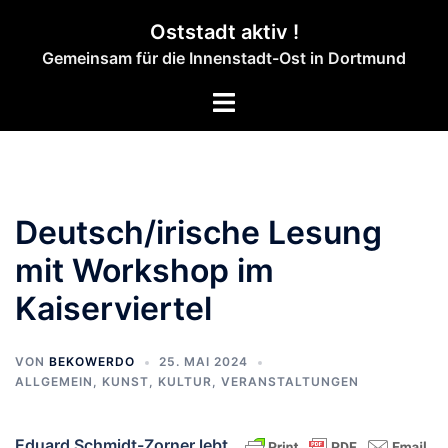
Zum
Oststadt aktiv !
Inhalt
Gemeinsam für die Innenstadt-Ost in Dortmund
springen
Menü
umschalten
Deutsch/irische Lesung
mit Workshop im
Kaiserviertel
VON
BEKOWERDO
25. MAI 2024
ALLGEMEIN
,
KUNST, KULTUR
,
VERANSTALTUNGEN
Eduard Schmidt-Zorner lebt