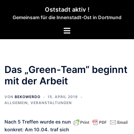
Zum
Oststadt aktiv !
Inhalt
Gemeinsam für die Innenstadt-Ost in Dortmund
springen
Menü
umschalten
Das „Green-Team“ beginnt
mit der Arbeit
VON
BEKOWERDO
15. APRIL 2019
ALLGEMEIN
,
VERANSTALTUNGEN
Nach 5 Treffen wurde es nun
konkret: Am 10.04. traf sich