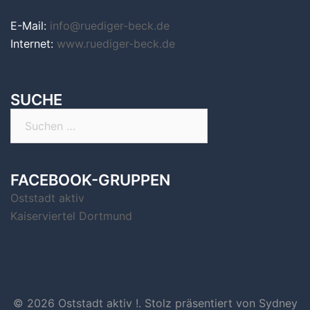
E-Mail:
info@ruediger-beck.de
Internet:
www.ruediger-beck.de
SUCHE
Suchen
nach:
FACEBOOK-GRUPPEN
Oststadt aktiv
Kaiserviertel Dortmund
© 2026 Oststadt aktiv !. Stolz präsentiert von
Sydney