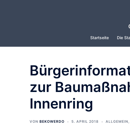
Zum
Inhalt
springen
Startseite
Die Sta
Bürgerinforma
zur Baumaßna
Innenring
VON
BEKOWERDO
5. APRIL 2018
ALLGEMEIN