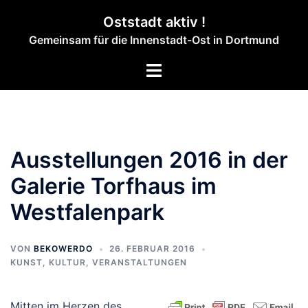
Zum
Oststadt aktiv !
Inhalt
Gemeinsam für die Innenstadt-Ost in Dortmund
springen
Menü
umschalten
Ausstellungen 2016 in der
Galerie Torfhaus im
Westfalenpark
VON
BEKOWERDO
26. FEBRUAR 2016
KUNST, KULTUR
,
VERANSTALTUNGEN
Mitten im Herzen des