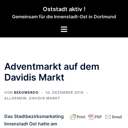
Zum
Oststadt aktiv !
Inhalt
Gemeinsam für die Innenstadt-Ost in Dortmund
springen
Menü
umschalten
Adventmarkt auf dem
Davidis Markt
VON
BEKOWERDO
10. DEZEMBER 2016
ALLGEMEIN
,
DAVIDIS MARKT
Das Stadtbezirksmarketing
Innenstadt Ost hatte am