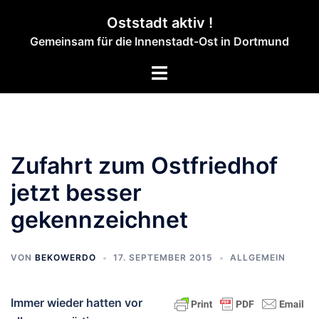
Zum
Oststadt aktiv !
Inhalt
Gemeinsam für die Innenstadt-Ost in Dortmund
springen
Menü
umschalten
Zufahrt zum Ostfriedhof
jetzt besser
gekennzeichnet
VON
BEKOWERDO
17. SEPTEMBER 2015
ALLGEMEIN
Immer wieder hatten vor