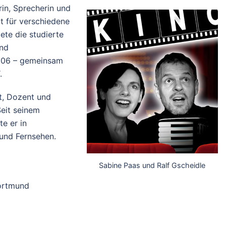
rin, Sprecherin und
t für verschiedene
ete die studierte
und
2006 – gemeinsam
.
st, Dozent und
Seit seinem
e er in
 und Fernsehen.
Sabine Paas und Ralf Gscheidle
Dortmund