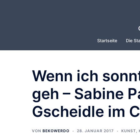
Zum
Inhalt
springen
Startseite
Die Sta
Wenn ich sonnt
geh – Sabine P
Gscheidle im 
VON
BEKOWERDO
28. JANUAR 2017
KUNST, 