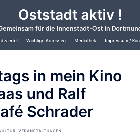
Oststadt aktiv !
Gemeinsam für die Innenstadt-Ost in Dortmun
dtviertel
Wichtige Adressen
Mediathek
Impressum / Kon
ags in mein Kino
aas und Ralf
Café Schrader
KULTUR
,
VERANSTALTUNGEN