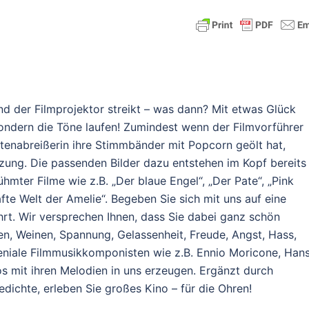
d der Filmprojektor streikt – was dann? Mit etwas Glück
, sondern die Töne laufen! Zumindest wenn der Filmvorführer
rtenabreißerin ihre Stimmbänder mit Popcorn geölt hat,
tzung. Die passenden Bilder dazu entstehen im Kopf bereits
mter Filme wie z.B. „Der blaue Engel“, „Der Pate“, „Pink
afte Welt der Amelie“. Begeben Sie sich mit uns auf eine
t. Wir versprechen Ihnen, dass Sie dabei ganz schön
en, Weinen, Spannung, Gelassenheit, Freude, Angst, Hass,
 geniale Filmmusikkomponisten wie z.B. Ennio Moricone, Han
s mit ihren Melodien in uns erzeugen. Ergänzt durch
ichte, erleben Sie großes Kino – für die Ohren!