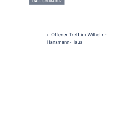
CAFE SCHRADER
Beitrags-
Offener Treff im Wilhelm-
Navigation
Hansmann-Haus