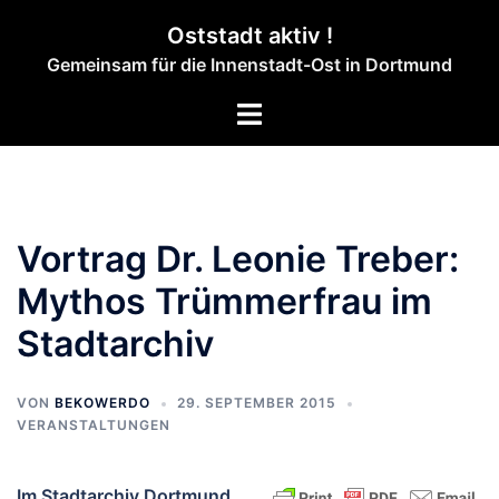
Zum
Oststadt aktiv !
Inhalt
Gemeinsam für die Innenstadt-Ost in Dortmund
springen
Menü
umschalten
Vortrag Dr. Leonie Treber:
Mythos Trümmerfrau im
Stadtarchiv
VON
BEKOWERDO
29. SEPTEMBER 2015
VERANSTALTUNGEN
Im Stadtarchiv Dortmund,