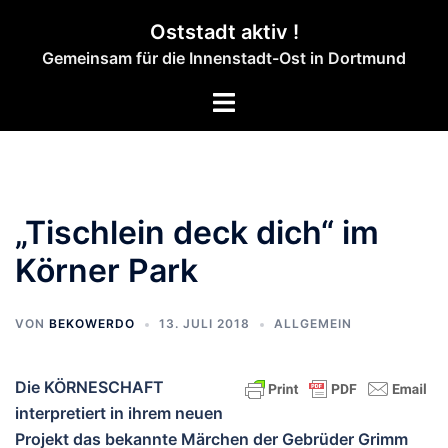
Zum
Oststadt aktiv !
Inhalt
Gemeinsam für die Innenstadt-Ost in Dortmund
springen
Menü
umschalten
„Tischlein deck dich“ im
Körner Park
VON
BEKOWERDO
13. JULI 2018
ALLGEMEIN
Die KÖRNESCHAFT
interpretiert in ihrem neuen
Projekt das bekannte Märchen der Gebrüder Grimm