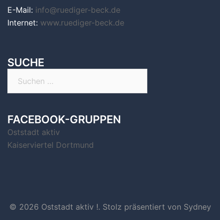
E-Mail:
info@ruediger-beck.de
Internet:
www.ruediger-beck.de
SUCHE
Suchen
nach:
FACEBOOK-GRUPPEN
Oststadt aktiv
Kaiserviertel Dortmund
© 2026 Oststadt aktiv !. Stolz präsentiert von
Sydney