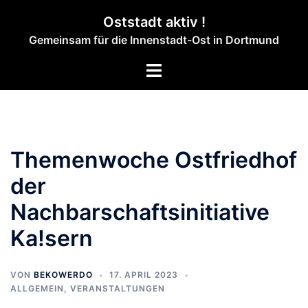
Zum
Oststadt aktiv !
Inhalt
Gemeinsam für die Innenstadt-Ost in Dortmund
springen
Menü
umschalten
Themenwoche Ostfriedhof
der
Nachbarschaftsinitiative
Ka!sern
VON
BEKOWERDO
17. APRIL 2023
ALLGEMEIN
,
VERANSTALTUNGEN