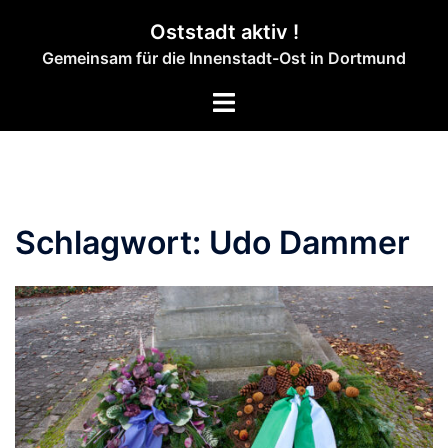
Zum
Oststadt aktiv !
Inhalt
Gemeinsam für die Innenstadt-Ost in Dortmund
springen
Menü
umschalten
Schlagwort:
Udo Dammer