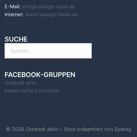
E-Mail:
info@ruediger-beck.de
Internet:
www.ruediger-beck.de
SUCHE
Suchen
nach:
FACEBOOK-GRUPPEN
Oststadt aktiv
Kaiserviertel Dortmund
© 2026 Oststadt aktiv !. Stolz präsentiert von
Sydney