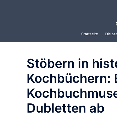
Zum
Inhalt
springen
Startseite
Die Sta
Stöbern in his
Kochbüchern: B
Kochbuchmuseu
Dubletten ab