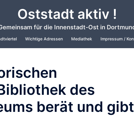
Oststadt aktiv !
Gemeinsam für die Innenstadt-Ost in Dortmun
dtviertel
Wichtige Adressen
Mediathek
Impressum / Kon
torischen
ibliothek des
ms berät und gibt