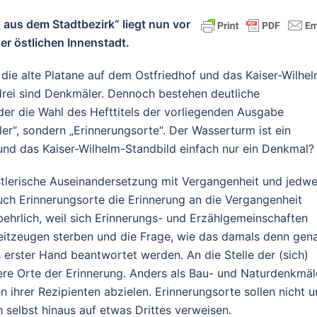
 aus dem Stadtbezirk“ liegt nun vor
er östlichen Innenstadt.
ie alte Platane auf dem Ostfriedhof und das Kaiser-Wilhe
rei sind Denkmäler. Dennoch bestehen deutliche
er die Wahl des Hefttitels der vorliegenden Ausgabe
ler“, sondern „Erinnerungsorte“. Der Wasserturm ist ein
und das Kaiser-Wilhelm-Standbild einfach nur ein Denkmal?
nstlerische Auseinandersetzung mit Vergangenheit und jedw
uch Erinnerungsorte die Erinnerung an die Vergangenheit
ehrlich, weil sich Erinnerungs- und Erzählgemeinschaften
 Zeitzeugen sterben und die Frage, wie das damals denn gen
erster Hand beantwortet werden. An die Stelle der (sich)
ere Orte der Erinnerung. Anders als Bau- und Naturdenkmäl
n ihrer Rezipienten abzielen. Erinnerungsorte sollen nicht 
h selbst hinaus auf etwas Drittes verweisen.