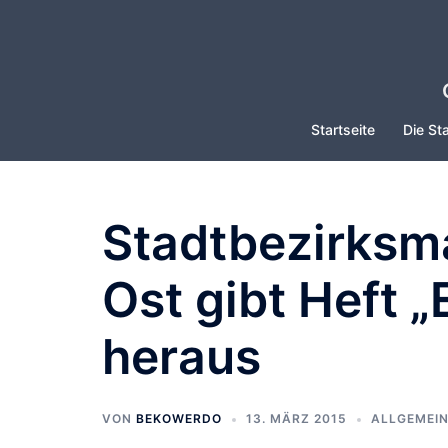
Zum
Inhalt
springen
Startseite
Die Sta
Stadtbezirksma
Ost gibt Heft 
heraus
VON
BEKOWERDO
13. MÄRZ 2015
ALLGEMEI