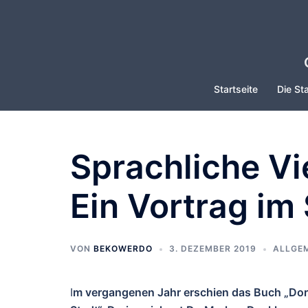
Zum
Inhalt
springen
Startseite
Die Sta
Sprachliche Vi
Ein Vortrag im
VON
BEKOWERDO
3. DEZEMBER 2019
ALLGE
I
m vergangenen Jahr erschien das Buch „Dortm