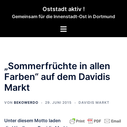
Zum
Oststadt aktiv !
Inhalt
Gemeinsam für die Innenstadt-Ost in Dortmund
springen
Menü
umschalten
„Sommerfrüchte in allen
Farben“ auf dem Davidis
Markt
VON
BEKOWERDO
29. JUNI 2015
DAVIDIS MARKT
Unter diesem Motto laden