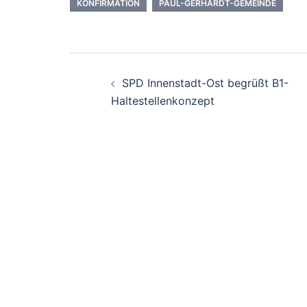
KONFIRMATION
PAUL-GERHARDT-GEMEINDE
Beitrags-
SPD Innenstadt-Ost begrüßt B1-
Navigation
Haltestellenkonzept