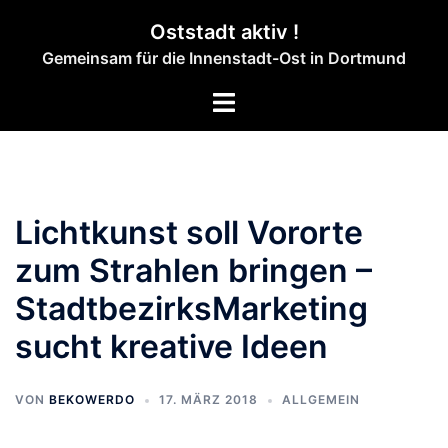
Zum
Oststadt aktiv !
Inhalt
Gemeinsam für die Innenstadt-Ost in Dortmund
springen
Menü
umschalten
Lichtkunst soll Vororte
zum Strahlen bringen –
StadtbezirksMarketing
sucht kreative Ideen
VON
BEKOWERDO
17. MÄRZ 2018
ALLGEMEIN